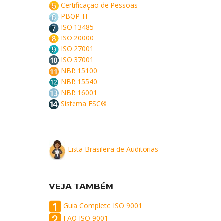
Certificação de Pessoas
PBQP-H
ISO 13485
ISO 20000
ISO 27001
ISO 37001
NBR 15100
NBR 15540
NBR 16001
Sistema FSC®
Lista Brasileira de Auditorias
VEJA TAMBÉM
Guia Completo ISO 9001
FAQ ISO 9001