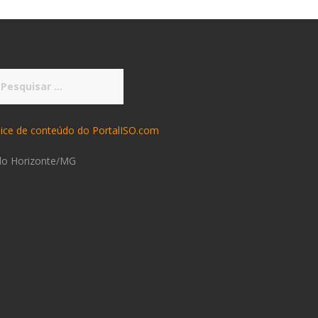
squisar
r:
dice de conteúdo do PortalISO.com
lo Horizonte/MG